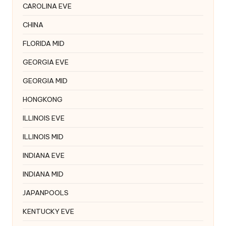
CAROLINA EVE
CHINA
FLORIDA MID
GEORGIA EVE
GEORGIA MID
HONGKONG
ILLINOIS EVE
ILLINOIS MID
INDIANA EVE
INDIANA MID
JAPANPOOLS
KENTUCKY EVE