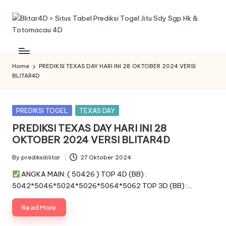
Skip
to
content
Home
PREDIKSI TEXAS DAY HARI INI 28 OKTOBER 2024 VERSI
BLITAR4D
Posted
PREDIKSI TOGEL
TEXAS DAY
in
PREDIKSI TEXAS DAY HARI INI 28
OKTOBER 2024 VERSI BLITAR4D
By
prediksiblitar
27 Oktober 2024
Posted
by
ANGKA MAIN: ( 50426 ) TOP 4D (BB) :
5042*5046*5024*5026*5064*5062 TOP 3D (BB) :…
Read More