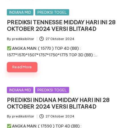
Posted
INDIANA MID
PREDIKSI TOGEL
in
PREDIKSI TENNESSE MIDDAY HARI INI 28
OKTOBER 2024 VERSI BLITAR4D
By
prediksiblitar
27 Oktober 2024
Posted
by
ANGKA MAIN: ( 15770 ) TOP 4D (BB) :
1577*1570*1507*1757*1750*1775 TOP 3D (BB) :…
Read More
Posted
INDIANA MID
PREDIKSI TOGEL
in
PREDIKSI INDIANA MIDDAY HARI INI 28
OKTOBER 2024 VERSI BLITAR4D
By
prediksiblitar
27 Oktober 2024
Posted
by
ANGKA MAIN: ( 17590 ) TOP 4D (BB) :