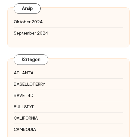
Arsip
Oktober 2024
September 2024
Kategori
ATLANTA
BASELLOTERRY
BAVET4D
BULLSEYE
CALIFORNIA
CAMBODIA