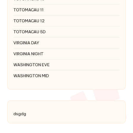
TOTOMACAU 11
TOTOMACAU 12
TOTOMACAU 5D
VIRGINIA DAY
VIRGINIA NIGHT
WASHINGTON EVE
WASHINGTON MID
dsgdg